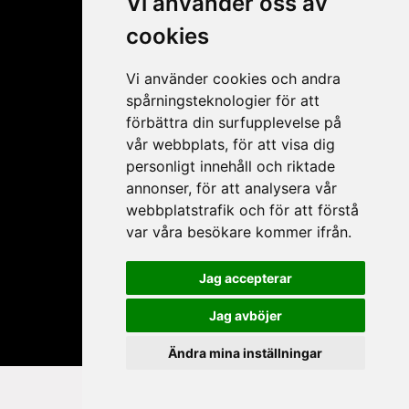
Vi använder oss av
cookies
Vi använder cookies och andra
spårningsteknologier för att
förbättra din surfupplevelse på
vår webbplats, för att visa dig
personligt innehåll och riktade
My account
annonser, för att analysera vår
webbplatstrafik och för att förstå
Apply for resale
var våra besökare kommer ifrån.
My account
Forgot password
Jag accepterar
My products
Jag avböjer
Ändra mina inställningar
Copyright © 2026 intra.se