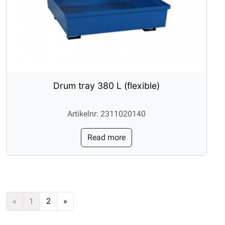
Drum tray 380 L (flexible)
Artikelnr: 2311020140
Read more
«
1
2
»