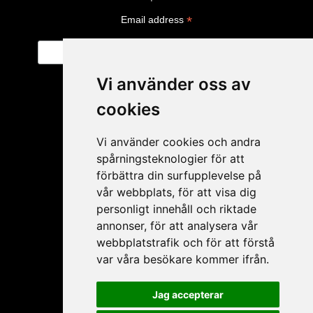
*
Email address
Vi använder oss av
cookies
Vi använder cookies och andra
spårningsteknologier för att
förbättra din surfupplevelse på
vår webbplats, för att visa dig
personligt innehåll och riktade
My account
annonser, för att analysera vår
webbplatstrafik och för att förstå
Apply for resale
var våra besökare kommer ifrån.
My account
Forgot password
Jag accepterar
My products