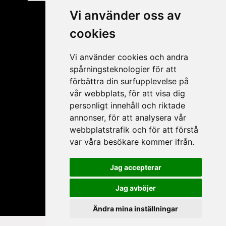
Vi använder oss av
cookies
Vi använder cookies och andra
spårningsteknologier för att
förbättra din surfupplevelse på
vår webbplats, för att visa dig
personligt innehåll och riktade
My account
annonser, för att analysera vår
webbplatstrafik och för att förstå
Apply for resale
var våra besökare kommer ifrån.
My account
Forgot password
Jag accepterar
My products
Jag avböjer
Ändra mina inställningar