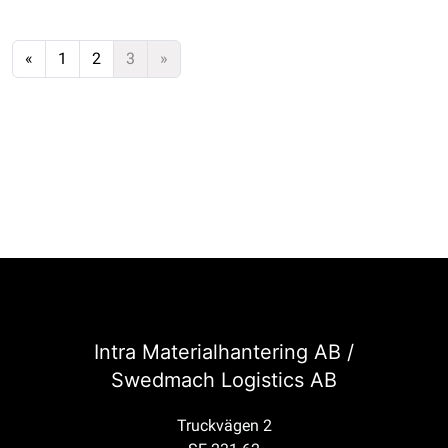
«
1
2
3
»
Intra Materialhantering AB /
Swedmach Logistics AB
Truckvägen 2