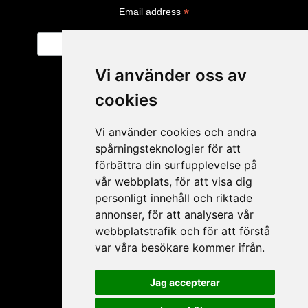
*
Email address
Vi använder oss av
cookies
Vi använder cookies och andra
spårningsteknologier för att
förbättra din surfupplevelse på
vår webbplats, för att visa dig
personligt innehåll och riktade
My account
annonser, för att analysera vår
webbplatstrafik och för att förstå
Apply for resale
var våra besökare kommer ifrån.
My account
Forgot password
Jag accepterar
My products