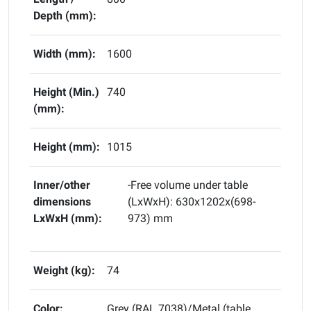
Depth (mm):
Width (mm):
1600
Height (Min.)
740
(mm):
Height (mm):
1015
Inner/other
-Free volume under table
dimensions
(LxWxH): 630x1202x(698-
LxWxH (mm):
973) mm
Weight (kg):
74
Color:
Grey (RAL 7038)/Metal (table