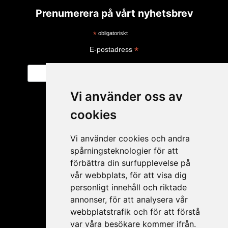
Prenumerera på vårt nyhetsbrev
*
obligatoriskt
*
E-postadress
Vi använder oss av
cookies
Vi använder cookies och andra
spårningsteknologier för att
förbättra din surfupplevelse på
vår webbplats, för att visa dig
personligt innehåll och riktade
Mitt konto
annonser, för att analysera vår
webbplatstrafik och för att förstå
Ansökan ÅF
var våra besökare kommer ifrån.
Mitt konto