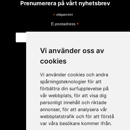
Prenumerera på vårt nyhetsbrev
*
obligatoriskt
*
E-postadress
Vi använder oss av
cookies
Vi använder cookies och andra
spårningsteknologier för att
förbättra din surfupplevelse på
vår webbplats, för att visa dig
personligt innehåll och riktade
Mitt konto
annonser, för att analysera vår
webbplatstrafik och för att förstå
Ansökan ÅF
var våra besökare kommer ifrån.
Mitt konto