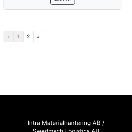
«
1
2
»
Intra Materialhantering AB /
Swedmach Logistics AB