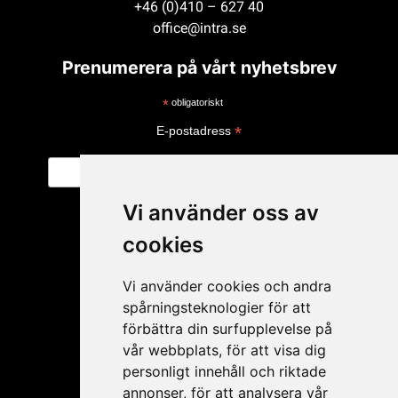
+46 (0)410 – 627 40
office@intra.se
Prenumerera på vårt nyhetsbrev
*
obligatoriskt
*
E-postadress
Vi använder oss av
cookies
Vi använder cookies och andra
spårningsteknologier för att
förbättra din surfupplevelse på
vår webbplats, för att visa dig
personligt innehåll och riktade
Mitt konto
annonser, för att analysera vår