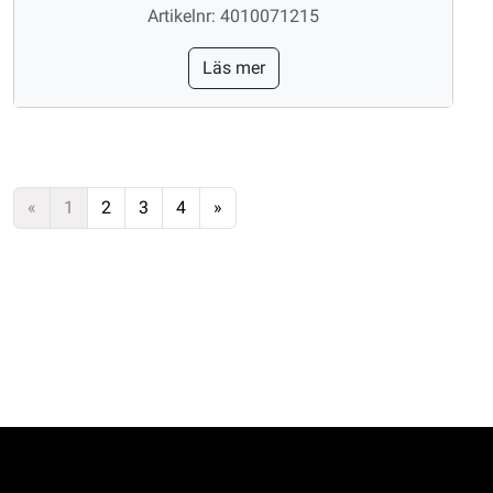
Artikelnr: 4010071215
Läs mer
«
1
2
3
4
»