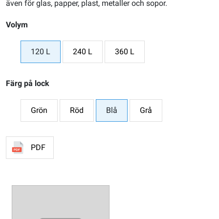
även för glas, papper, plast, metaller och sopor.
Volym
120 L
240 L
360 L
Färg på lock
Grön
Röd
Blå
Grå
PDF