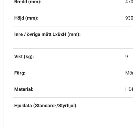
Bredd (mm):
47
Höjd (mm):
93
Inre / övriga mått LxBxH (mm):
Vikt (kg):
9
Färg:
Mör
Material:
HDP
Hjuldata (Standard-/Styrhjul):