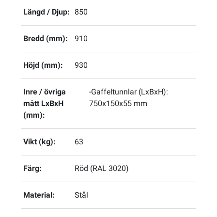
Längd / Djup:
850
Bredd (mm):
910
Höjd (mm):
930
Inre / övriga
-Gaffeltunnlar (LxBxH):
mått LxBxH
750x150x55 mm
(mm):
Vikt (kg):
63
Färg:
Röd (RAL 3020)
Material:
Stål