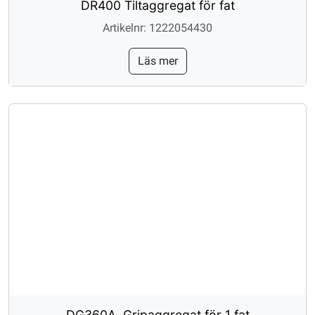
DR400 Tiltaggregat för fat
Artikelnr: 1222054430
Läs mer
DG360A, Gripaggregat för 1 fat