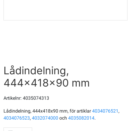
Lådindelning,
444x418x90 mm
Artikelnr: 4035074313
Lådindelning, 444x418x90 mm, för artiklar
4034076521
,
4034076523
,
4032074000
och
4035082014
.