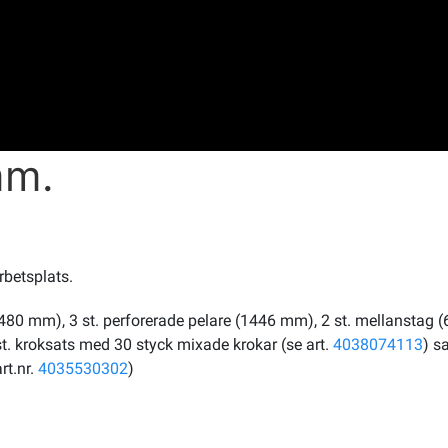
mm.
rbetsplats.
x480 mm), 3 st. perforerade pelare (1446 mm), 2 st. mellanstag (64
. kroksats med 30 styck mixade krokar (se art.
4038074113
) s
rt.nr.
4035530302
)