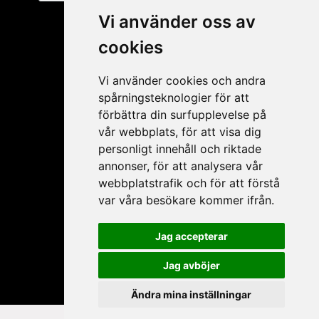
Vi använder oss av
cookies
Vi använder cookies och andra
spårningsteknologier för att
förbättra din surfupplevelse på
vår webbplats, för att visa dig
personligt innehåll och riktade
Mitt konto
annonser, för att analysera vår
webbplatstrafik och för att förstå
Ansökan ÅF
var våra besökare kommer ifrån.
Mitt konto
Glömt lösenord
Jag accepterar
Mina produkter
Jag avböjer
Ändra mina inställningar