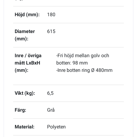
Höjd (mm):
180
Diameter
615
(mm):
Inre / övriga
-Fri höjd mellan golv och
mått LxBxH
botten: 98 mm
(mm):
-Inre botten ring Ø 480mm
Vikt (kg):
6,5
Färg:
Grå
Material:
Polyeten