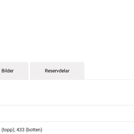
Bilder
Reservdelar
0
0
 (topp); 433 (botten)