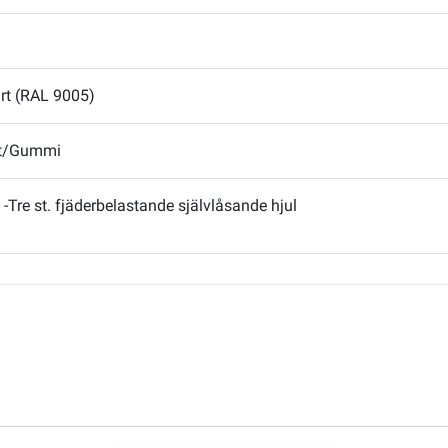
rt (RAL 9005)
åt/Gummi
-Tre st. fjäderbelastande självlåsande hjul