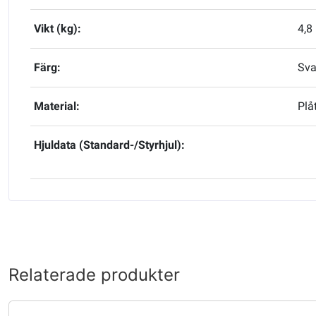
Vikt (kg):
4,8
Färg:
Sva
Material:
Pl
Hjuldata (Standard-/Styrhjul):
Relaterade produkter