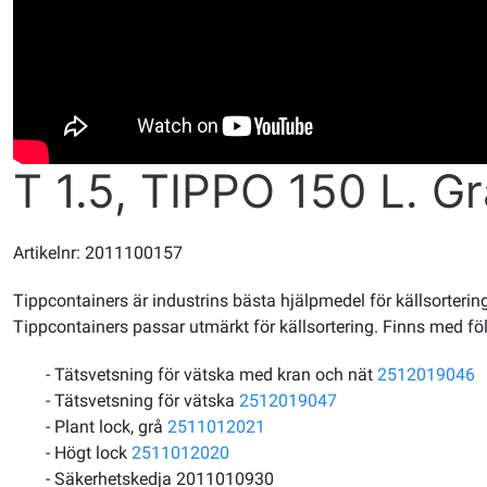
T 1.5, TIPPO 150 L. G
Artikelnr: 2011100157
Tippcontainers är industrins bästa hjälpmedel för källsorterin
Tippcontainers passar utmärkt för källsortering. Finns med följa
- Tätsvetsning för vätska med kran och nät
2512019046
- Tätsvetsning för vätska
2512019047
- Plant lock, grå
2511012021
- Högt lock
2511012020
- Säkerhetskedja 2011010930