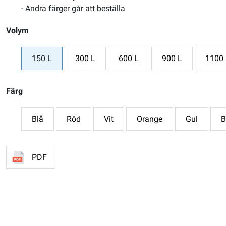
- Andra färger går att beställa
Volym
150 L
300 L
600 L
900 L
1100 
Färg
Blå
Röd
Vit
Orange
Gul
B
PDF