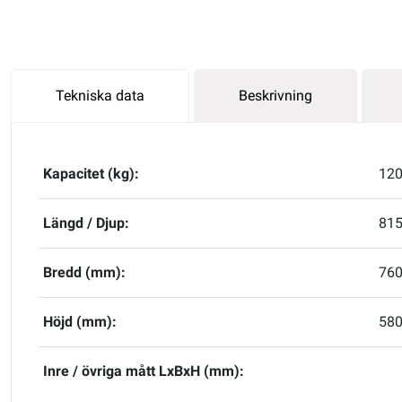
Tekniska data
Beskrivning
Kapacitet (kg):
12
Längd / Djup:
81
Bredd (mm):
76
Höjd (mm):
58
Inre / övriga mått LxBxH (mm):