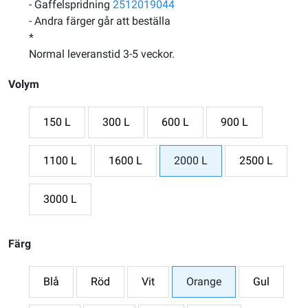
- Gaffelspridning
2512019044
- Andra färger går att beställa
*
Normal leveranstid 3-5 veckor.
Volym
150 L
300 L
600 L
900 L
1100 L
1600 L
2000 L
2500 L
3000 L
Färg
Blå
Röd
Vit
Orange
Gul