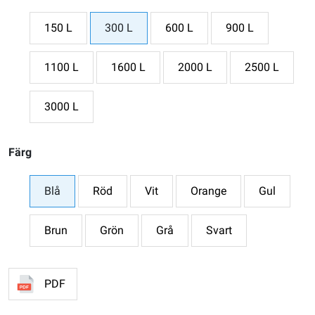
150 L
300 L
600 L
900 L
1100 L
1600 L
2000 L
2500 L
3000 L
Färg
Blå
Röd
Vit
Orange
Gul
Brun
Grön
Grå
Svart
PDF