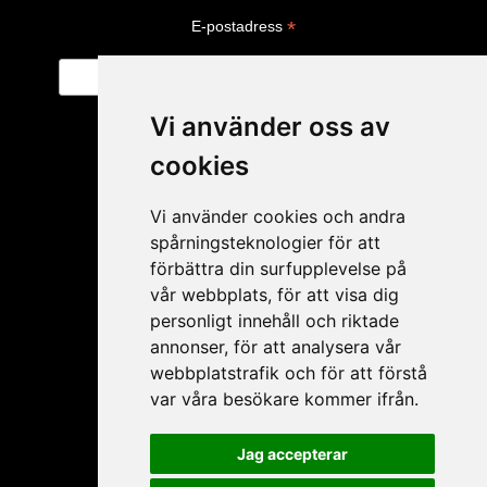
*
E-postadress
Vi använder oss av
cookies
Vi använder cookies och andra
spårningsteknologier för att
förbättra din surfupplevelse på
vår webbplats, för att visa dig
personligt innehåll och riktade
Mitt konto
annonser, för att analysera vår
webbplatstrafik och för att förstå
Ansökan ÅF
var våra besökare kommer ifrån.
Mitt konto
Glömt lösenord
Jag accepterar
Mina produkter