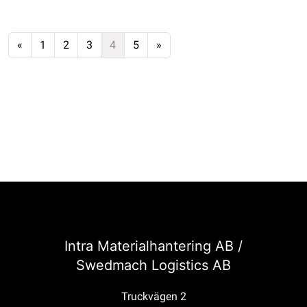
«
1
2
3
4
5
»
Intra Materialhantering AB /
Swedmach Logistics AB
Truckvägen 2