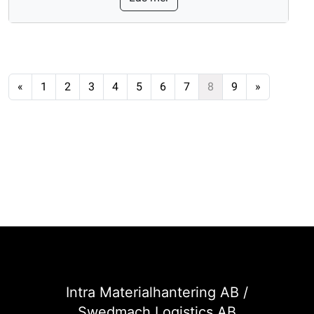
«
1
2
3
4
5
6
7
8
9
»
Intra Materialhantering AB /
Swedmach Logistics AB