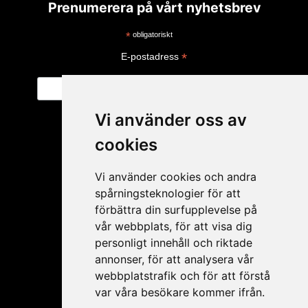
Prenumerera på vårt nyhetsbrev
*
obligatoriskt
*
E-postadress
Vi använder oss av
cookies
Vi använder cookies och andra
spårningsteknologier för att
förbättra din surfupplevelse på
vår webbplats, för att visa dig
personligt innehåll och riktade
Mitt konto
annonser, för att analysera vår
webbplatstrafik och för att förstå
Ansökan ÅF
var våra besökare kommer ifrån.
Mitt konto