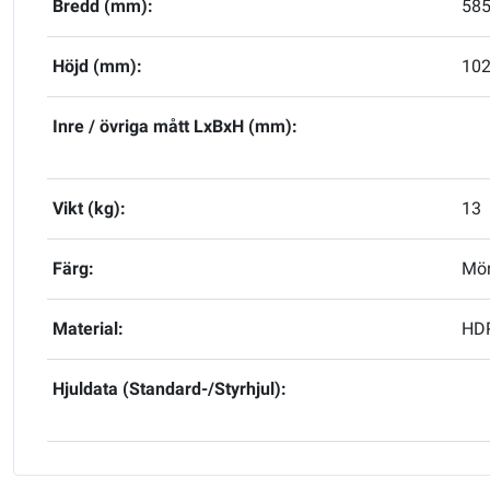
Bredd (mm):
58
Höjd (mm):
10
Inre / övriga mått LxBxH (mm):
Vikt (kg):
13
Färg:
Mör
Material:
HDP
Hjuldata (Standard-/Styrhjul):