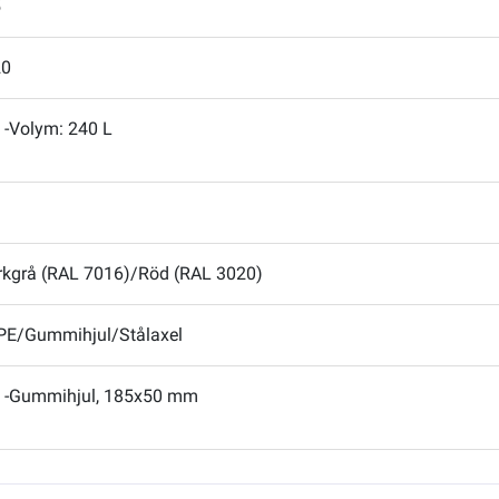
5
20
-Volym: 240 L
kgrå (RAL 7016)/Röd (RAL 3020)
E/Gummihjul/Stålaxel
-Gummihjul, 185x50 mm