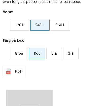
även för glas, papper, plast, metaller och sopor.
Volym
120 L
240 L
360 L
Färg på lock
Grön
Röd
Blå
Grå
PDF