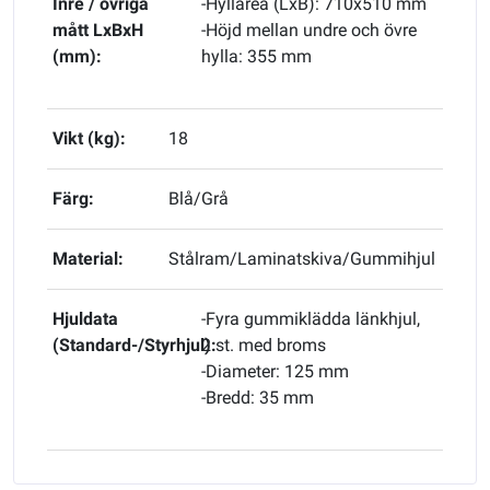
Inre / övriga
-Hyllarea (LxB): 710x510 mm
mått LxBxH
-Höjd mellan undre och övre
(mm):
hylla: 355 mm
Vikt (kg):
18
Färg:
Blå/Grå
Material:
Stålram/Laminatskiva/Gummihjul
Hjuldata
-Fyra gummiklädda länkhjul,
(Standard-/Styrhjul):
2 st. med broms
-Diameter: 125 mm
-Bredd: 35 mm