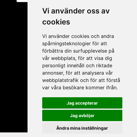
Vi använder oss av
cookies
Vi använder cookies och andra
spårningsteknologier för att
förbättra din surfupplevelse på
vår webbplats, för att visa dig
personligt innehåll och riktade
Mitt konto
annonser, för att analysera vår
webbplatstrafik och för att förstå
Ansökan ÅF
var våra besökare kommer ifrån.
Mitt konto
Glömt lösenord
Jag accepterar
Mina produkter
Jag avböjer
Ändra mina inställningar