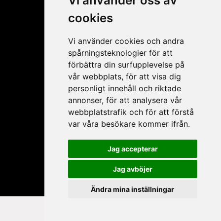
Vi använder oss av
cookies
Vi använder cookies och andra
spårningsteknologier för att
förbättra din surfupplevelse på
vår webbplats, för att visa dig
personligt innehåll och riktade
Mitt konto
annonser, för att analysera vår
webbplatstrafik och för att förstå
Ansökan ÅF
var våra besökare kommer ifrån.
Mitt konto
Glömt lösenord
Jag accepterar
Mina produkter
Jag avböjer
Ändra mina inställningar
Copyright © 2026 intra.se