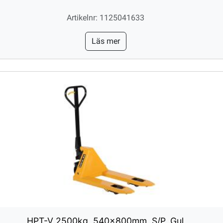
Artikelnr: 1125041633
Läs mer
HPT-V 2500kg, 540x800mm, S/P, Gul