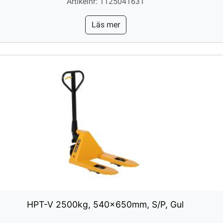
Artikelnr: 1125041631
Läs mer
HPT-V 2500kg, 540x650mm, S/P, Gul