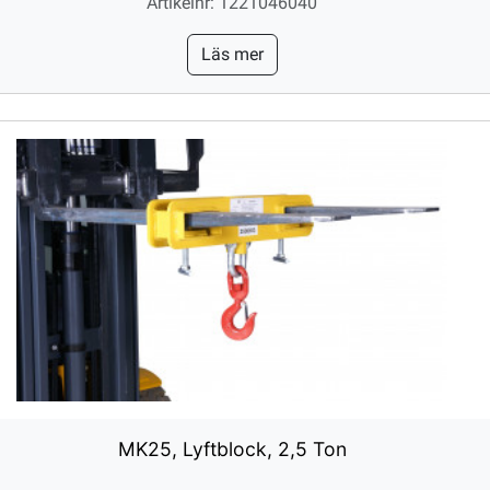
Artikelnr: 1221046040
Läs mer
MK25, Lyftblock, 2,5 Ton