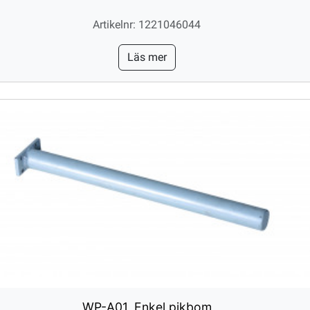
Artikelnr: 1221046044
Läs mer
WP-A01, Enkel pikbom