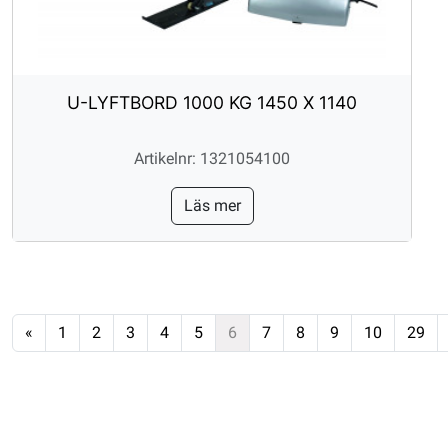
U-LYFTBORD 1000 KG 1450 X 1140
Artikelnr: 1321054100
Läs mer
«
1
2
3
4
5
6
7
8
9
10
29