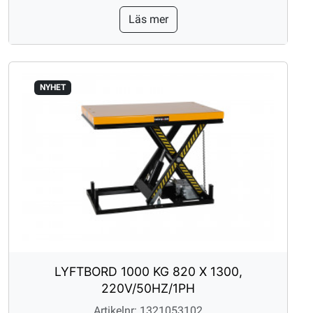
Läs mer
NYHET
LYFTBORD 1000 KG 820 X 1300,
220V/50HZ/1PH
Artikelnr: 1321053102